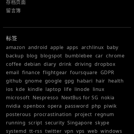
存档页面
留言簿
标签
amazon
android
apple
apps
archlinux
baby
backup
blog
blogspot
bumblebee
car
chrome
coffee
debian
diary
drink
driving
dropbox
email
finance
flightgear
foursquare
GDPR
github
gnome
google
gpg
habari
hair
health
ios
kde
kindle
laptop
life
linode
linux
microsoft
Nespresso
NextBus for SG
nokia
nvidia
openbox
opera
password
php
piwik
posterous
procrastination
project
regnum
running
script
security
Singapore
skype
systemd
tt-rss
twitter
vpn
vps
web
windows